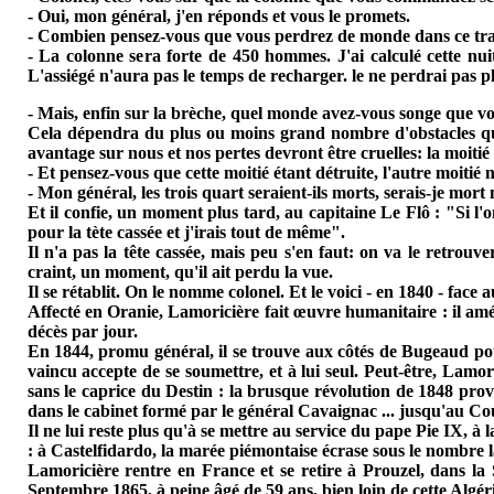
- Oui, mon général, j'en réponds et vous le promets.
- Combien pensez-vous que vous perdrez de monde dans ce tra
- La colonne sera forte de 450 hommes. J'ai calculé cette nui
L'assiégé n'aura pas le temps de recharger. le ne perdrai pas p
- Mais, enfin sur la brèche, quel monde avez-vous songe que v
Cela dépendra du plus ou moins grand nombre d'obstacles que 
avantage sur nous et nos pertes devront être cruelles: la moiti
- Et pensez-vous que cette moitié étant détruite, l'autre moitié n
- Mon général, les trois quart seraient-ils morts, serais-je mor
Et il confie, un moment plus tard, au capitaine Le Flô : "Si l'o
pour la tète cassée et j'irais tout de même".
Il n'a pas la tête cassée, mais peu s'en faut: on va le retrou
craint, un moment, qu'il ait perdu la vue.
Il se rétablit. On le nomme colonel. Et le voici - en 1840 - face
Affecté en Oranie, Lamoricière fait œuvre humanitaire : il améli
décès par jour.
En 1844, promu général, il se trouve aux côtés de Bugeaud pour
vaincu accepte de se soumettre, et à lui seul. Peut-être, Lam
sans le caprice du Destin : la brusque révolution de 1848 provo
dans le cabinet formé par le général Cavaignac ... jusqu'au Cou
Il ne lui reste plus qu'à se mettre au service du pape Pie IX, à
: à Castelfidardo, la marée piémontaise écrase sous le nombre l
Lamoricière rentre en France et se retire à Prouzel, dans la
Septembre 1865, à peine âgé de 59 ans, bien loin de cette Algérie