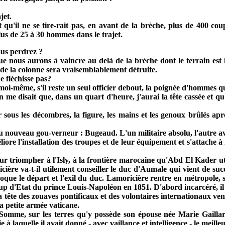
jet.
t qu'il ne se tire-rait pas, en avant de la brèche, plus de 400 c
lus de 25 à 30 hommes dans le trajet.
ous perdrez ?
nous aurons à vaincre au delà de la brèche dont le terrain est 
é de la colonne sera vraisemblablement détruite.
e fléchisse pas?
t moi-même, s'il reste un seul officier debout, la poignée d'hommes 
n me disait que, dans un quart d'heure, j'aurai la tête cassée et qu
ver sous les décombres, la figure, les mains et les genoux brûlés a
 au nouveau gou-verneur : Bugeaud. L'un militaire absolu, l'autre ave
ore l'installation des troupes et de leur équipement et s'attache à
 triompher à l'Isly, à la frontière marocaine qu'Abd El Kader util
oricière va-t-il utilement conseiller le duc d'Aumale qui vient d
que le départ et l'exil du duc. Lamoricière rentre en métropole, se
p d'Etat du prince Louis-Napoléon en 1851. D'abord incarcéré, il e
 la tête des zouaves pontificaux et des volontaires internationaux v
a petite armée vaticane.
 Somme, sur les terres qu'y possède son épouse née Marie Gaillard
 à laquelle il avait donné - avec vaillance et intelligence - le meill