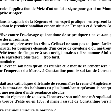
école d'applica-tion de Metz d'où on lui assigne pour garnison Montp
prise d'Alger.
ans la capitale de la Régence et - en esprit pratique - entreprend l
s dont le premier bataillon est constitué de Français et d'Arabes. A
s'élève contre l'es-clavage qui continue de se pratiquer : ne va-t-on
hie des musulmans.
ur négocier avec les tribus. Celles-ci ne sont pas toujours faciles
recruter les premiers éléments d'un corps de cavalerie d'où naî-tront
té tente de s'imposer à ses coreligionnaires : il se nomme Abd e
le regrettera plus tard ... trop tard.
monitoires
; c'est en son nom qu'on les réunira et le mot de ralliement sera "
pour l'empereur du Maroc, à Constantine pour le sul-tan de Constan
t aux catholiques d'Irlande de reconnaître la reine d'Angleterre 
, la situa-tion des habitants est plus humi-liante qu'avant la conq
ec une position d'indé-pendance absolue.
t du régiment de zouaves. Il conserve son uniforme métropoli-tai
 troupe d'élite qu'en 1837, il mène l'assaut de Constantine vers l
a énergique jusqu'à la position ?