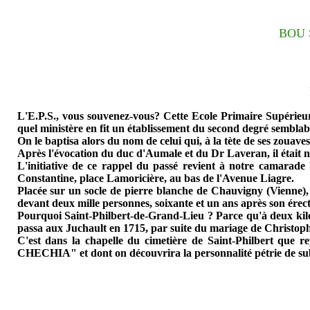
BOU 
L'E.P.S., vous souvenez-vous? Cette Ecole Primaire Supérieure 
quel ministère en fit un établissement du second degré semblab
On le baptisa alors du nom de celui qui, à la tète de ses zouave
Après l'évocation du duc d'Aumale et du Dr Laveran, il était 
L'initiative de ce rappel du passé revient à notre camarade
Constantine, place Lamoricière, au bas de l'Avenue Liagre.
Placée sur un socle de pierre blanche de Chauvigny (Vienne), h
devant deux mille personnes, soixante et un ans après son érect
Pourquoi Saint-Philbert-de-Grand-Lieu ? Parce qu'à deux kilomèt
passa aux Juchault en 1715, par suite du mariage de Christoph
C'est dans la chapelle du cimetière de Saint-Philbert qu
CHECHIA" et dont on découvrira la personnalité pétrie de subt