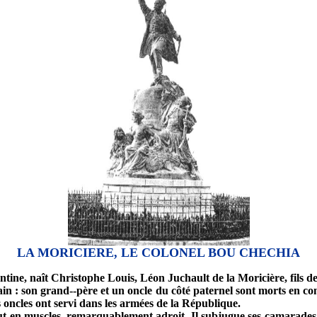
LA MORICIERE, LE COLONEL BOU CHECHIA
entine, naît Christophe Louis, Léon Juchault de la Moricière, fils
in : son grand--père et un oncle du côté paternel sont morts en c
s oncles ont servi dans les armées de la République.
 tout en muscles, remarquablement adroit. Il subjugue ses camarades