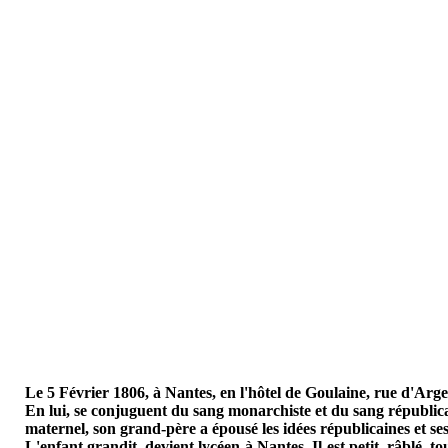
Le 5 Février 1806, à Nantes, en l'hôtel de Goulaine, rue d'Arg
En lui, se conjuguent du sang monarchiste et du sang républica
maternel, son grand-père a épousé les idées républicaines et se
L'enfant grandit, devient lycéen à Nantes. Il est petit, râblé,