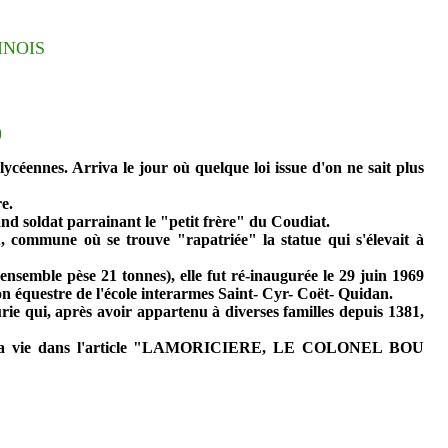
INOIS
)
ycéennes. Arriva le jour où quelque loi issue d'on ne sait plus
e.
d soldat parrainant le "petit frère" du Coudiat.
, commune où se trouve "rapatriée" la statue qui s'élevait à
ensemble pèse 21 tonnes), elle fut ré-inaugurée le 29 juin 1969
on équestre de l'école interarmes Saint- Cyr- Coët- Quidan.
urie qui, après avoir appartenu à diverses familles depuis 1381,
n lira la vie dans l'article "LAMORICIERE, LE COLONEL BOU