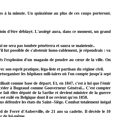
oups à la minute. Un quinzième au plus de ces coups porteront.
loin d'être déblayé. L'assiégé aura, dans ce moment, un grand
qui ne sera pas tombée pénétrera et saura se maintenir..
'il fut possible de s'abstenir hono-rablement, je répondrais : va
près l'explosion d'un magasin de poudre au cœur de la ville. On
c son esprit pratique, léga-liste et partisan du régime civil.
 réorganiser les hôpitaux mili-taires où l'on compte jusqu'à sept
isait comme base de départ. Et, en 1847, c'est à lui que l'émir
e succéder à Bugeaud comme Gouverneur Général... C'est compter
 fait élire député de la Sarthe et devient ministre de la guerre
st exilé en Belgique dont il ne revient qu'en 1858.
enus défendre les états du Saint--Siège. Combat totalement inégal
 de Ferré d'Auberville, de 21 ans sa cadette. Il décède le 10
eur de lui-même.