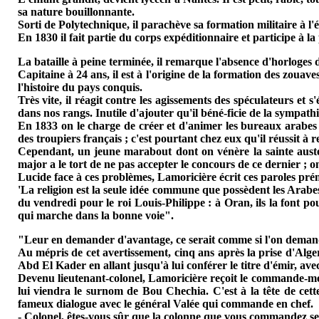
sa nature bouillonnante.
Sorti de Polytechnique, il parachève sa formation militaire à l'
En 1830 il fait partie du corps expéditionnaire et participe à la 
La bataille à peine terminée, il remarque l'absence d'horloges d
Capitaine à 24 ans, il est à l'origine de la formation des zouave
l'histoire du pays conquis.
Très vite, il réagit contre les agissements des spéculateurs et 
dans nos rangs. Inutile d'ajouter qu'il béné-ficie de la sympat
En 1833 on le charge de créer et d'animer les bureaux arabes po
des troupiers français ; c'est pourtant chez eux qu'il réussit à 
Cependant, un jeune marabout dont on vénère la sainte austéri
major a le tort de ne pas accepter le concours de ce dernier ; on 
Lucide face à ces problèmes, Lamoricière écrit ces paroles pré
'La religion est la seule idée commune que possèdent les Arabes 
du vendredi pour le roi Louis-Philippe : à Oran, ils la font 
qui marche dans la bonne voie".
"Leur en demander d'avantage, ce serait comme si l'on demandai
Au mépris de cet avertissement, cinq ans après la prise d'Alger
Abd El Kader en allant jusqu'à lui conférer le titre d'émir, av
Devenu lieutenant-colonel, Lamoricière reçoit le commande-men
lui viendra le surnom de Bou Chechia. C'est à la tête de cette
fameux dialogue avec le général Valée qui commande en chef.
- Colonel, êtes-vous sûr que la colonne que vous commandez ser