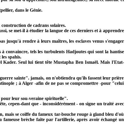
ellier, dans le Génie.
a construction de cadrans solaires.
ussi, se met-il à étudier la langue de ces derniers et à apprendre
 pas jusqu'à rendre à leurs maîtres, les esclaves venus s'engager
 à convaincre, tels les turbulents Hadjoutes qui sont la hantise
 les spahis.
l Kader. Seul lui tient tête Mustapha Ben Ismaël. Mais l'Etat-
guerre sainte". jamais, on n'obtiendra qu'ils fassent leur prière
tinople ; à Alger -afin de ne pas se compromettre -pour "celui
pour leur sou-veraine spirituelle".
uête, cepen-dant que - inconsidérément - on signe un traité avec
n, mais se coiffe du fameux tar-bouche rouge à gland bleu d'où
a fameuse brèche faite par l'artillerie, après avoir échangé un