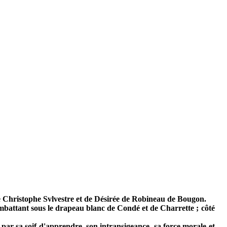
 de Christophe Svlvestre et de Désirée de Robineau de Bougon.
ombattant sous le drapeau blanc de Condé et de Charrette ; côté
 par sa soif d'apprendre, son intransigeance, sa force morale et