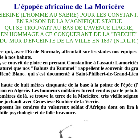
L'épopée africaine de La Moricère
SEKINE (L'HOMME AU SABRE) POUR LES CONSTANT
EN RAISON DE LA MAGNIFIQUE STATUE
QUI SE TROUVAIT AU BAS DE L'AVENUE LIAGRE,
EN HOMMAGE A CE CONQUERANT DE LA "BRECHE"
DU MUR D'ENCEINTE DE LA VILLE EN 1837 (N.D.L.R.
qui, avec l'Ecole Normale, affrontait sur les stades nos équipes l
le à nos bahuts.
s, se couvrit de gloire en prenant Constantine à l'assaut: Lamoricièr
naturel que nos "Bahuts du Rummel" rappellent le souvenir du gran
 René Blanc, qui s'est documenté à Saint-Philbert-de-Grand-Lieu
aute de huit mètres cinquante de la base à la pointe de l'épée (l'
ion en Algérie. Les honneurs militaires furent rendus par le pelo-t
res de là, se trouve la terre de la Moricière, très vieille seigne
e juchault avec Geneviève Bouhier de la Verrie.
e reposent les cendres du valeureux soldat d'Afrique dont o
ile psychologie et de folle bravoure.