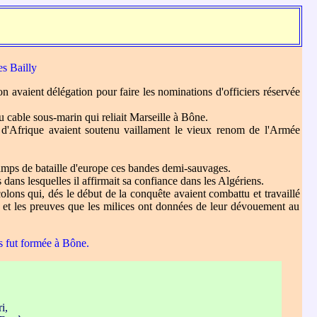
es Bailly
ion avaient délégation pour faire les nominations d'officiers réservée
u cable sous-marin qui reliait Marseille à Bône.
urs d'Afrique avaient soutenu vaillament le vieux renom de l'Armée
champs de bataille d'europe ces bandes demi-sauvages.
ans lesquelles il affirmait sa confiance dans les Algériens.
colons qui, dés le début de la conquête avaient combattu et travaillé
ons et les preuves que les milices ont données de leur dévouement au
s fut formée à Bône.
i,