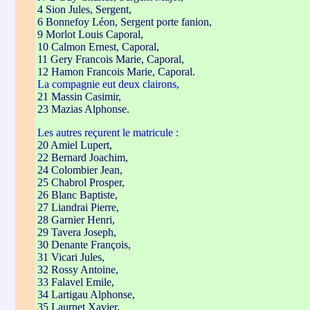
4 Sion Jules, Sergent,
6 Bonnefoy Léon, Sergent porte fanion,
9 Morlot Louis Caporal,
10 Calmon Ernest, Caporal,
11 Gery Francois Marie, Caporal,
12 Hamon Francois Marie, Caporal.
La compagnie eut deux clairons,
21 Massin Casimir,
23 Mazias Alphonse.
Les autres reçurent le matricule :
20 Amiel Lupert,
22 Bernard Joachim,
24 Colombier Jean,
25 Chabrol Prosper,
26 Blanc Baptiste,
27 Liandrai Pierre,
28 Garnier Henri,
29 Tavera Joseph,
30 Denante François,
31 Vicari Jules,
32 Rossy Antoine,
33 Falavel Emile,
34 Lartigau Alphonse,
35 Laurnet Xavier,