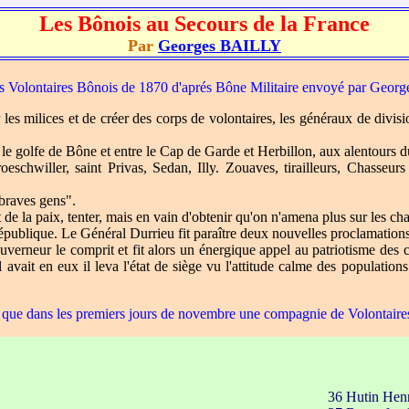
Les Bônois au Secours de la France
Par
Georges BAILLY
s Volontaires Bônois de 1870 d'aprés Bône Militaire envoyé par Georg
 les milices et de créer des corps de volontaires, les généraux de divis
s le golfe de Bône et entre le Cap de Garde et Herbillon, aux alentours d
Froeschwiller, saint Privas, Sedan, Illy. Zouaves, tirailleurs, Chasse
"braves gens".
t de la paix, tenter, mais en vain d'obtenir qu'on n'amena plus sur les 
publique. Le Général Durrieu fit paraître deux nouvelles proclamations d
gouverneur le comprit et fit alors un énergique appel au patriotisme des 
l avait en eux il leva l'état de siège vu l'attitude calme des populati
s que dans les premiers jours de novembre une compagnie de Volontaire
36 Hutin Henr