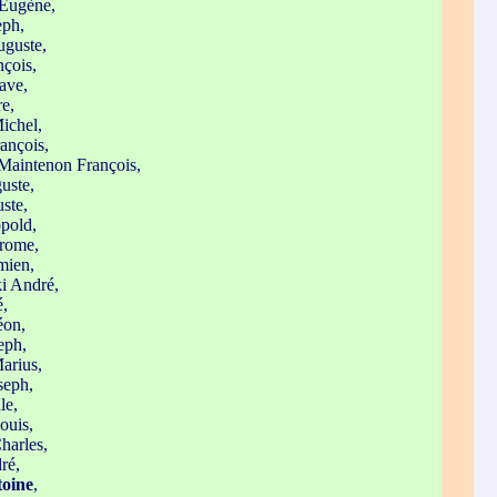
Eugène,
eph,
uguste,
çois,
ave,
e,
ichel,
ançois,
Maintenon François,
uste,
ste,
pold,
érome,
mien,
i André,
é,
éon,
eph,
arius,
seph,
le,
ouis,
harles,
ré,
oine
,