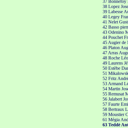
37 Bonnefoy 
38 Lopez Jos
39 Labesse A
40 Legey Fran
41 Nelet Gust
42 Basso pierr
43 Odenino M
44 Pouchet Fr
45 Augier de 
46 Platon Aug
47 Arras Augu
48 Roche Léo
49 Laurens J
50 Estèbe Da
51 Mikalowsk
52 Fritz Andr
53 Armand L
54 Martin Jos
55 Remusat M
56 Jalabert Jo
57 Faurte Emi
58 Bertraux L
59 Moustier C
61 Mégia And
63 Teddè Ant