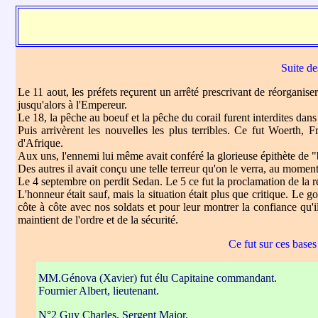
Suite de
Le 11 aout, les préfets reçurent un arrêté prescrivant de réorganiser
jusqu'alors à l'Empereur.
Le 18, la pêche au boeuf et la pêche du corail furent interdites dan
Puis arrivèrent les nouvelles les plus terribles. Ce fut Woerth, 
d'Afrique.
Aux uns, l'ennemi lui même avait conféré la glorieuse épithète de 
Des autres il avait conçu une telle terreur qu'on le verra, au momen
Le 4 septembre on perdit Sedan. Le 5 ce fut la proclamation de la ré
L'honneur était sauf, mais la situation était plus que critique. Le 
côte à côte avec nos soldats et pour leur montrer la confiance qu'i
maintient de l'ordre et de la sécurité.
Ce fut sur ces base
MM.Génova (Xavier) fut élu Capitaine commandant.
Fournier Albert, lieutenant.
N°2 Guy Charles, Sergent Major,