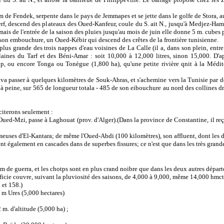
Fendek, serpente dans le pays de Jemmapes et se jette dans le golfe de Stora, au 
, descend des plateaux des Oued-Kanfeur, coule du S. ait N., jusqu'à Medjez-Hama
mais de l'entrée de la saison des pluies jusqu'au mois de juin elle donne 5 m. cubes 
e son embouchure, un Oued-Kébir qui descend des crêtes de la frontière tunisienne.
plus grande des trois nappes d'eau voisines de La Calle (il a, dans son plein, entre 
ines du Tarf et des Béni-Amar : soit 10,000 à 12,000 litres, sinon 15,000. D'aprè
up, ou encore Tonga ou Tonègue (1,800 ha), qu'une petite rivière qnit à la Médite
passer à quelques kilomètres de Souk-Ahras, et s'achemine vers la Tunisie par des go
s à peine, sur 565 de longueur totala - 485 de son eibouchure au nord des collines
iterons seulement :
d-Mzi, passe à Laghouat (prov. d'Alger).(Dans la province de Constantine, il reçoit
ses d'El-Kantara; de même l'Oued-Abdi (100 kilomètres), son affluent, dont les d
galement en cascades dans de superbes fissures; ce n'est que dans les très grandes 
 de guerra, et les chotps sont en plus crand noibre que dans les deux autres départ
ie couvre, suivant la pluviosité des saisons, de 4,000 à 9,000, même 14,000 hmctare
 et 158.)
 m Ures (5,000 hectares)
. d'altitude (5,000 ha) ;