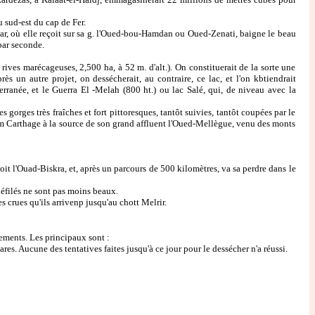
sud-est du cap de Fer.
r, où elle reçoit sur sa g. l'Oued-bou-Hamdan ou Oued-Zenati, baigne le beau
par seconde.
rives marécageuses, 2,500 ha, à 52 m. d'alt.). On constituerait de la sorte une
s un autre projet, on dessécherait, au contraire, ce lac, et l'on kbtiendrait
rranée, et le Guerra El -Melah (800 ht.) ou lac Salé, qui, de niveau avec la
rges très fraîches et fort pittoresques, tantôt suivies, tantôt coupées par le
 dm Carthage à la source de son grand affluent l'Oued-Mellègue, venu des monts
 l'Ouad-Biskra, et, après un parcours de 500 kilomètres, va sa perdre dans le
éfilés ne sont pas moins beaux.
crues qu'ils arrivenp jusqu'au chott Melrir.
ements. Les principaux sont :
s. Aucune des tentatives faites jusqu'à ce jour pour le dessécher n'a réussi.