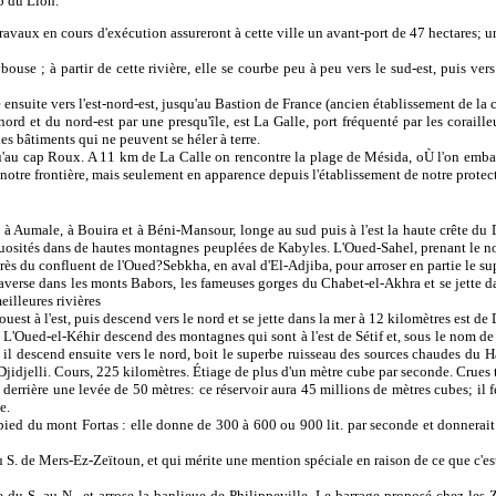
p du Lion.
ux en cours d'exécution assureront à cette ville un avant-port de 47 hectares; une 
 ; à partir de cette rivière, elle se courbe peu à peu vers le sud-est, puis vers l'
uite vers l'est-nord-est, jusqu'au Bastion de France (ancien établissement de la co
d et du nord-est par une presqu'île, est La Galle, port fréquenté par les coraill
es bâtiments qui ne peuvent se héler à terre.
u'au cap Roux. A 11 km de La Calle on rencontre la plage de Mésida, oÙ l'on emba
e notre frontière, mais seulement en apparence depuis l'établissement de notre protect
male, à Bouira et à Béni-Mansour, longe au sud puis à l'est la haute crête du Djur
en sinuosités dans de hautes montagnes peuplées de Kabyles. L'Oued-Sahel, prenant l
 près du confluent de l'Oued?Sebkha, en aval d'El-Adjiba, pour arroser en partie le 
se dans les monts Babors, les fameuses gorges du Chabet-el-Akhra et se jette dans
eilleures rivières
à l'est, puis descend vers le nord et se jette dans la mer à 12 kilomètres est de Dj
ed-el-Kéhir descend des montagnes qui sont à l'est de Sétif et, sous le nom de Rou
; il descend ensuite vers le nord, boit le superbe ruisseau des sources chaudes du 
Djidjelli. Cours, 225 kilomètres. Étiage de plus d'un mètre cube par seconde. Crues t
rière une levée de 50 mètres: ce réservoir aura 45 millions de mètres cubes; il fer
e.
du mont Fortas : elle donne de 300 à 600 ou 900 lit. par seconde et donnerait pl
 de Mers-Ez-Zeïtoun, et qui mérite une mention spéciale en raison de ce que c'est, de 
 S. au N., et arrose la banlieue de Philippeville. Le barrage proposé chez les Z