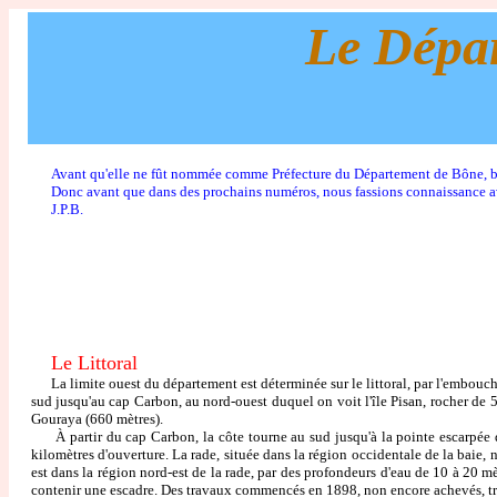
Le Dépar
Avant qu'elle ne fût nommée comme Préfecture du Département de Bône, bô
Donc avant que dans des prochains numéros, nous fassions connaissance avec
J.P.B.
Le Littoral
La limite ouest du département est déterminée sur le littoral, par l'embouchur
sud jusqu'au cap Carbon, au nord-ouest duquel on voit l'île Pisan, rocher de 
Gouraya (660 mètres).
À partir du cap Carbon, la côte tourne au sud jusqu'à la pointe escarpée du 
kilomètres d'ouverture. La rade, située dans la région occidentale de la baie
est dans la région nord-est de la rade, par des profondeurs d'eau de 10 à 20 mè
contenir une escadre. Des travaux commencés en 1898, non encore achevés, tran