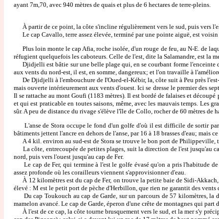
ayant 7m,70, avec 940 mètres de quais et plus de 6 hectares de terre-pleins.
À partir de ce point, la côte s'incline régulièrement vers le sud, puis vers l
Le cap Cavallo, terre assez élevée, terminé par une pointe aiguë, est voisin de
Plus loin monte le cap Afia, roche isolée, d'un rouge de feu, au N-E. de laque
réfugient quelquefois les caboteurs. Celle de l'est, dite la Salamandre, est la m
Djidjelli est bâtie sur une belle plage qui, en se courbant forme l'enceinte d'
aux vents du nord-est, il est, en somme, dangereux; et l'on travaille à l'améliore
De Djidjelli à l'embouchure de I'Oued-el-Kébir, la, côte suit à Peu près l'est-n
mais ouverte intérieurement aux vents d'ouest. Ici se dresse le premier des sep
Il se rattache au mont Goufi (1183 mètres). Il est bordé de falaises et découpé p
et qui est praticable en toutes saisons, même, avec les mauvais temps. Les gran
sûr. A peu de distance du rivage s'élève l'île de Collo, rocher de 60 mètres de ha
L'anse de Stora occupe le fond d'un golfe d'où il est difficile de sortir par 
bâtiments jettent l'ancre en dehors de l'anse, par 16 à 18 brasses d'eau; mais ce
A 4 kil. environ au sud-est de Stora se trouve le bon port de Philippeville, tr
La côte, entrecoupée de petites plages, suit la direction de l'est jusqu'au ca
nord, puis vers l'ouest jusqu'au cap de Fer.
Le cap de Fer, qui termine à l'est le golfe évasé qu'on a pris l'habitude de 
assez profonde où les corailleurs viennent s'approvisionner d'eau.
À 12 kilomètres est du cap de Fer, on trouve la petite baie de Sidi-Akkach,
élevé : M est le petit port de pèche d'Herbillon, que rien ne garantit des vents d
Du cap Toukouch au cap de Garde, sur un parcours de 57 kilomètres, la dire
mamelon avancé. Le cap de Garde, éperon d'une crête de montagnes qui part d
À l'est de ce cap, la côte tourne brusquement vers le sud, et la mer s'y préci