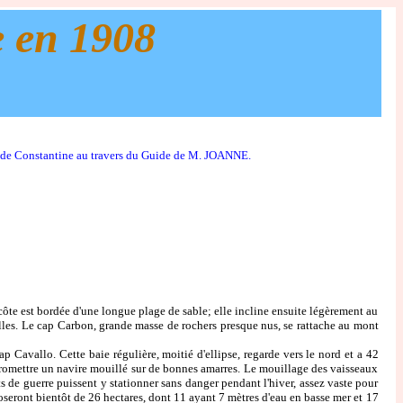
e en 1908
t de Constantine au travers du Guide de M. JOANNE.
côte est bordée d'une longue plage de sable; elle incline ensuite légèrement au
elles. Le cap Carbon, grande masse de rochers presque nus, se rattache au mont
Cavallo. Cette baie régulière, moitié d'ellipse, regarde vers le nord et a 42
mpromettre un navire mouillé sur de bonnes amarres. Le mouillage des vaisseaux
ts de guerre puissent y stationner sans danger pendant l'hiver, assez vaste pour
seront bientôt de 26 hectares, dont 11 ayant 7 mètres d'eau en basse mer et 17