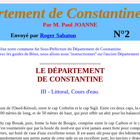
tement de Constantin
Par M. Paul JOANNE
N°2
Envoyé par
Roger Sabaton
ne notre commune fut Sous-Préfecture du Département de Constantine.
 les guides de Bône, nous allons nous "instructionner" sur l'ancien Départemen
============================
LE DÉPARTEMENT
DE CONSTANTINE
III - Littoral, Cours d'eau.
e de l'Oued-Kérouli, entre le cap Corbelin et le cap Sigli. Entre ces deux caps, la 
500 mètres de long, et de 50 mètres de haut, qui peut offrir un abri pour les balanc
cap Bouak, puis, forme la baie de Bougie, comprise entre le cap Carbon et le cap 
, n'est tourmentée que par la houle du nord-est qui n'est jamais assez forte pour co
tres, sur fond de vase d'une excellente tenue. Il est assez sûr pour que des bâtimen
sformeront une petite partie de cette rade en un excellent port; les navires y dispo