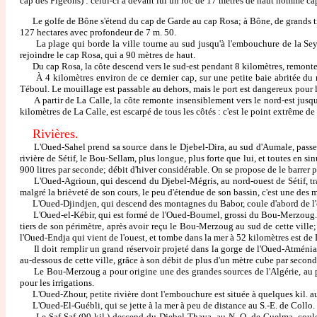
cap des Pigeons) : celui-ci a devant lui un roc de 17 mètres de haut nommé ca
Le golfe de Bône s'étend du cap de Garde au cap Rosa; à Bône, de grands trava
127 hectares avec profondeur de 7 m. 50.
La plage qui borde la ville tourne au sud jusqu'à l'embouchure de la Seybouse
rejoindre le cap Rosa, qui a 90 mètres de haut.
Du cap Rosa, la côte descend vers le sud-est pendant 8 kilomètres, remonte ens
À 4 kilomètres environ de ce dernier cap, sur une petite baie abritée du nor
Téboul. Le mouillage est passable au dehors, mais le port est dangereux pour l
A partir de La Calle, la côte remonte insensiblement vers le nord-est jusq
kilomètres de La Calle, est escarpé de tous les côtés : c'est le point extrême d
Rivières.
L'Oued-Sahel prend sa source dans le Djebel-Dira, au sud d'Aumale, passe à Au
rivière de Sétif, le Bou-Sellam, plus longue, plus forte que lui, et toutes 
900 litres par seconde; débit d'hiver considérable. On se propose de le barrer
L'Oued-Agrioun, qui descend du Djebel-Mégris, au nord-ouest de Sétif, traver
malgré la brièveté de son cours, le peu d'étendue de son bassin, c'est une des m
L'Oued-Djindjen, qui descend des montagnes du Babor, coule d'abord de l'ouest 
L'Oued-el-Kébir, qui est formé de l'Oued-Boumel, grossi du Bou-Merzoug. L'Ou
tiers de son périmètre, après avoir reçu le Bou-Merzoug au sud de cette ville
l'Oued-Endja qui vient de l'ouest, et tombe dans la mer à 52 kilomètres est de 
Il doit remplir un grand réservoir projeté dans la gorge de l'Oued-Atménia der
au-dessous de cette ville, grâce à son débit de plus d'un mètre cube par second
Le Bou-Merzoug a pour origine une des grandes sources de l'Algérie, au pied 
pour les irrigations.
L'Oued-Zhour, petite rivière dont l'embouchure est située à quelques kil. au S.
L'Oued-El-Guébli, qui se jette à la mer à peu de distance au S.-E. de Collo.
Le Saf-Saf (90 kil.) descend du Djebel-Thaya, au N.-O. de Guelma, coule du