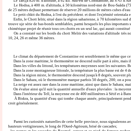
Le Tarf,(à 820 ni. d'altitude, à 92 kil. Sud-est de Constantine, au S.-O. d'Aï
Le Hodna, à 400 m. d'altituda, à 50 kilomètras nord-mst de Bou-Saâda (75,000
de 25 mètres de(haut permettant de réserver 20 millions de mètres cubes d'eau
Le petit chktt du Hodna, à l'est du précédent. et dont l'ex|rémité orientala e
Enfin, le Chott Ielrir, situé dans la région saharienne, à 70 kilomètres sud 
trouve uje série de bas-bonds semblables, parmi hesquels les plus importants s
chimérique projet de réunir tous ces chotts en un seul lac, qui aurait constitué 
On a constaté sur les bords du chott Melrir des variations d'altitude très not
10, 24, 26 et même 36 mètres.
Le climat du département de Constantine est sensiblement le même que celui 
Dans la zone maritime, le thermomètre ne descend nulle part à zéro, mais il
Dans les villes du littoral, les températures moyennes sont les suivantes. Bou
Dans la zone montagneuse littorale, la température la plus basse est de 4 deg
Dans la région mixte, le thermomètre descend jusqu'à 8 degrés, souvent plus
Dans le Sahara, où le thermomètre marque parfois 50 degrés, 200; on a pour te
La neige est assez rare dans la zone maritime, ainsi que dans le Sahara; mai
On évalue ainsi qu'il suit la quantité annuelle d'eaux pluviales : la moyenne e
Dans l'intérieur du Tell, la moyenne est de 400 millimètres à Sétif et à Bat
À Biskra, la quantité d'eau qui tombe chaque année, principalement pendant l
croit généralement.
Parmi les curiosités naturelles de cette belle province, nous signalerons av
hauteurs vertigineuses, le long de l'Oued-Agrioum, brisé de cascades;
- les gorges et les cascades du Roumel, autour et au pied du fameux rocher