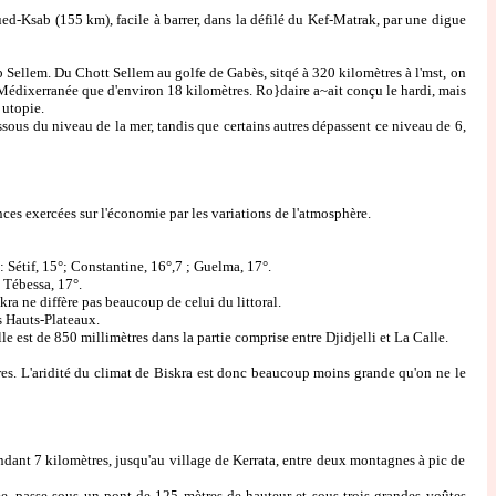
d-Ksab (155 km), facile à barrer, dans la défilé du Kef-Matrak, par une digue
 Sellem. Du Chott Sellem au golfe de Gabès, sitqé à 320 kilomètres à l'mst, on
a Médixerranée que d'environ 18 kilomètres. Ro}daire a~ait conçu le hardi, mais
 utopie.
ssous du niveau de la mer, tandis que certains autres dépassent ce niveau de 6,
 exercées sur l'économie par les variations de l'atmosphère.
 Sétif, 15°; Constantine, 16°,7 ; Guelma, 17°.
 Tébessa, 17°.
a ne diffère pas beaucoup de celui du littoral.
s Hauts-Plateaux.
e est de 850 millimètres dans la partie comprise entre Djidjelli et La Calle.
res. L'aridité du climat de Biskra est donc beaucoup moins grande qu'on ne le
dant 7 kilomètres, jusqu'au village de Kerrata, entre deux montagnes à pic de
e, passe sous un pont de 125 mètres de hauteur et sous trois grandes voûtes