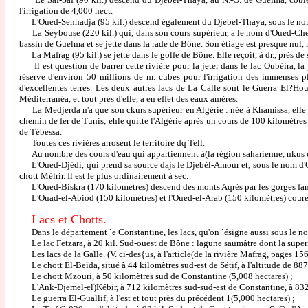
l'irrigation de 4,000 hect.
L'Oued-Senhadja (95 kil.) descend également du Djebel-Thaya, sous le nom de 
La Seybouse (220 kil.) qui, dans son cours supérieur, a le nom d'Oued-Cherf
bassin de Guelma et se jette dans la rade de Bône. Son étiage est presque nul, 
La Mafrag (95 kil.) se jette dans le golfe de Bône. Elle reçoit, à dr., près d
Il est question de barrer cette rivière pour la jeter dans le lac Oubéira, la 
réserve d'environ 50 millions de m. cubes pour l'irrigation des immenses pla
d'excellentes terres. Les deux autres lacs de La Calle sont le Guerra El?Ho
Méditerranéa, et tout près d'elle, a en effet des eaux amères.
La Medjerda n'a que son ckurs supérieur en Algérie : née à Khamissa, elle va 
chemin de fer de Tunis; ehle quitte l'Algérie après un cours de 100 kilomètre
de Tébessa.
Toutes ces rivières arrosent le territoire dq Tell.
Au nombre des cours d'eau qui appartiennent à(la région saharienne, nkus c
L'Oued-Djédi, qui prend sa source dajs le Djebèl-Amour et, sous le nom d'Oue
chott Mélrir. Il est le plus ordinairement à sec.
L'Oued-Biskra (170 kilomètres) descend des monts Aqrès par les gorges fameu
L'Ouad-el-Abiod (150 kilomètres) et l'Oued-el-Arab (150 kilomètres) courent é
Lacs et Chotts.
Dans le département `e Constantine, les lacs, qu'on `ésigne aussi sous le nom
Le lac Fetzara, à 20 kil. Sud-ouest de Bône : lagune saumâtre dont la superfic
Les lacs de la Galle. (V. ci-des{us, à l'article(de la rivière Mafrag, pages 156
Le chott El-Beïda, situé à 44 kilomètres sud-est de Sétif, à l'altitude de 887
Le chott Mzouri, à 50 kilomètres sud de Constantine (5,008 hectares) ;
L'Ank-Djemel-el)Kébir, à 712 kilomètres sud-sud-est de Constantine, à 832 m
Le guerra El-Guallif, à l'est et tout près du précédent 1(5,000 hectares) ;