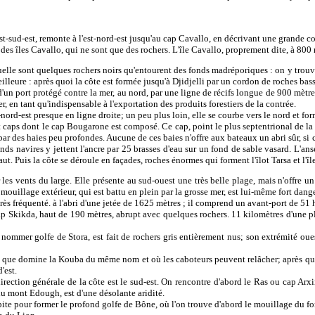
'est-sud-est, remonte à l'est-nord-est jusqu'au cap Cavallo, en décrivant une grande
s îles Cavallo, qui ne sont que des rochers. L'île Cavallo, proprement dite, à 800 m
lle sont quelques rochers noirs qu'entourent des fonds madréporiques : on y trouve 
eilleure : après quoi la côte est formée jusqu'à Djidjelli par un cordon de roches bass
un port protégé contre la mer, au nord, par une ligne de récifs longue de 900 mètres,
r, en tant qu'indispensable à l'exportation des produits forestiers de la contrée.
ord-est presque en ligne droite; un peu plus loin, elle se courbe vers le nord et form
t caps dont le cap Bougarone est composé. Ce cap, point le plus septentrional de la c
ar des haies peu profondes. Aucune de ces baies n'offre aux bateaux un abri sûr, si ce
ds navires y jettent l'ancre par 25 brasses d'eau sur un fond de sable vasard. L'anse
ut. Puis la côte se déroule en façades, roches énormes qui forment l'îlot Tarsa et l'îl
les vents du large. Elle présente au sud-ouest une très belle plage, mais n'offre un 
 mouillage extérieur, qui est battu en plein par la grosse mer, est lui-même fort dang
ès fréquenté. à l'abri d'une jetée de 1625 mètres ; il comprend un avant-port de 51 
p Skikda, haut de 190 mètres, abrupt avec quelques rochers. 11 kilomètres d'une plag
nommer golfe de Stora, est fait de rochers gris entièrement nus; son extrémité ouest
 que domine la Kouba du même nom et où les caboteurs peuvent relâcher; après quo
'est.
ction générale de la côte est le sud-est. On rencontre d'abord le Ras ou cap Arx
u mont Edough, est d'une désolante aridité.
pite pour former le profond golfe de Bône, où l'on trouve d'abord le mouillage du f