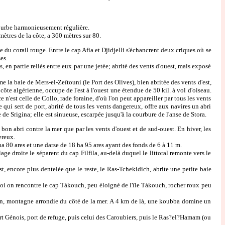
 courbe harmonieusement régulière.
ètres de la côte, a 360 mètres sur 80.
du corail rouge. Entre le cap Afia et Djidjelli s'échancrent deux criques où se
es.
 en partie reliés entre eux par une jetée; abrité des vents d'ouest, mais exposé
e la baie de Mers-el-Zeïtouni (le Port des Olives), bien abritée des vents d'est,
ôte algérienne, occupe de l'est à l'ouest une étendue de 50 kil. à vol d'oiseau.
 n'est celle de Collo, rade foraine, d'où l'on peut appareiller par tous les vents
 qui sert de port, abrité de tous les vents dangereux, offre aux navires un abri
e de Srigina; elle est sinueuse, escarpée jusqu'à la courbure de l'anse de Stora.
bon abri contre la mer que par les vents d'ouest et de sud-ouest. En hiver, les
ereux.
ha 80 ares et une darse de 18 ha 95 ares ayant des fonds de 6 à 11 m.
e droite le séparent du cap Filfila, au-delà duquel le littoral remonte vers le
, encore plus dentelée que le reste, le Ras-Tchekidich, abrite une petite baie
i on rencontre le cap Tàkouch, peu éloigné de l'île Tàkouch, rocher roux peu
in, montagne arrondie du côté de la mer. A 4 km de là, une koubba domine un
ort Génois, port de refuge, puis celui des Caroubiers, puis le Ras?el?Hamam (ou