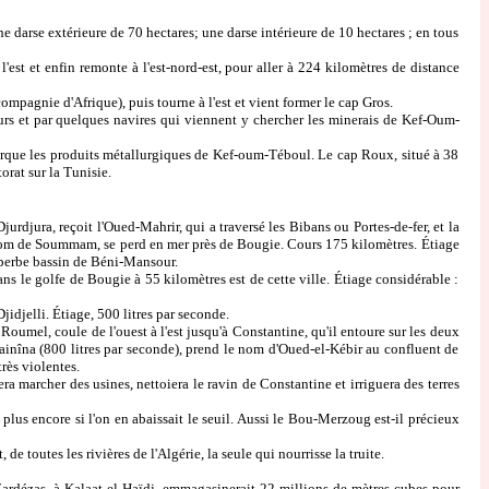
darse extérieure de 70 hectares; une darse intérieure de 10 hectares ; en tous
est et enfin remonte à l'est-nord-est, pour aller à 224 kilomètres de distance
mpagnie d'Afrique), puis tourne à l'est et vient former le cap Gros.
eurs et par quelques navires qui viennent y chercher les minerais de Kef-Oum-
rque les produits métallurgiques de Kef-oum-Téboul. Le cap Roux, situé à 38
orat sur la Tunisie.
djura, reçoit l'Oued-Mahrir, qui a traversé les Bibans ou Portes-de-fer, et la
e nom de Soummam, se perd en mer près de Bougie. Cours 175 kilomètres. Étiage
superbe bassin de Béni-Mansour.
 le golfe de Bougie à 55 kilomètres est de cette ville. Étiage considérable :
idjelli. Étiage, 500 litres par seconde.
mel, coule de l'ouest à l'est jusqu'à Constantine, qu'il entoure sur les deux
Hainîna (800 litres par seconde), prend le nom d'Oued-el-Kébir au confluent de
rès violentes.
a marcher des usines, nettoiera le ravin de Constantine et irriguera des terres
us encore si l'on en abaissait le seuil. Aussi le Bou-Merzoug est-il précieux
toutes les rivières de l'Algérie, la seule qui nourrisse la truite.
ardézas, à Kalaat-el-Haïdj, emmagasinerait 22 millions de mètres cubes pour