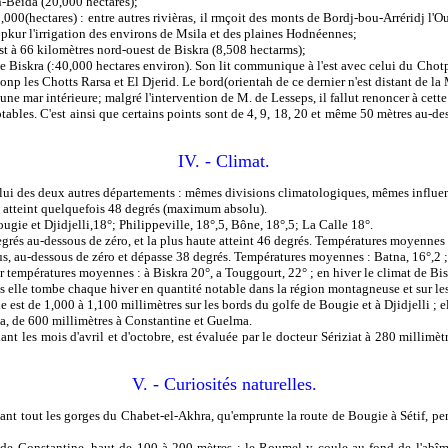
n-Beïda (20,000 hectares);
(hectares) : entre autres rivièras, il rmçoit des monts de Bordj-bou-Arréridj l'Oue
 pkur l'irrigation des environs de Msila et des plaines Hodnéennes;
st à 66 kilomètres nord-ouest de Biskra (8,508 hectarms);
de Biskra (:40,000 hectares environ). Son lit communique à l'est avec celui du Chotp
onp les Chotts Rarsa et El Djerid. Le bord(orientah de ce dernier n'est distant de l
une mar intérieure; malgré l'intervention de M. de Lesseps, il fallut renoncer à cette
ables. C'est ainsi que certains points sont de 4, 9, 18, 20 et même 50 mètres au-de
IV. - Climat.
des deux autres départements : mêmes divisions climatologiques, mêmes influences
 atteint quelquefois 48 degrés (maximum absolu).
gie et Djidjelli,18°; Philippeville, 18°,5, Bône, 18°,5; La Calle 18°.
rés au-dessous de zéro, et la plus haute atteint 46 degrés. Températures moyennes :
, au-dessous de zéro et dépasse 38 degrés. Températures moyennes : Batna, 16°,2 ;
mpératures moyennes : à Biskra 20°, a Touggourt, 22° ; en hiver le climat de Biskr
s elle tombe chaque hiver en quantité notable dans la région montagneuse et sur le
st de 1,000 à 1,100 millimètres sur les bords du golfe de Bougie et à Djidjelli ; ell
na, de 600 millimètres à Constantine et Guelma.
es mois d'avril et d'octobre, est évaluée par le docteur Sériziat à 280 millimèt
V. - Curiosités naturelles.
ant tout les gorges du Chabet-el-Akhra, qu'emprunte la route de Bougie à Sétif, pen
 de Constantine, haut de 100 à 200 mètres : le Roumel y coule au fond de l'abîm