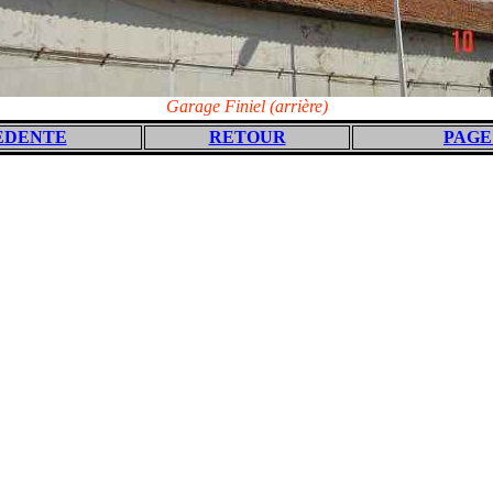
Garage Finiel (arrière)
EDENTE
RETOUR
PAGE