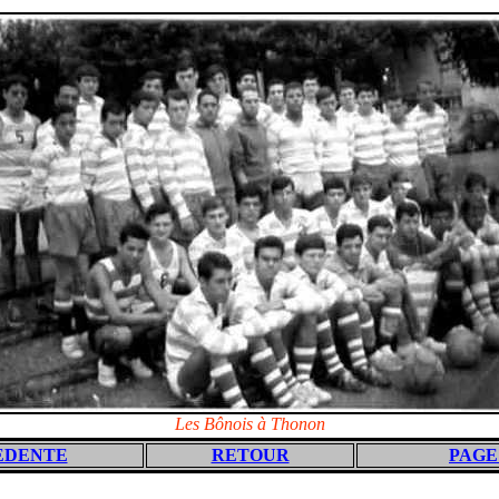
Les Bônois à Thonon
EDENTE
RETOUR
PAGE