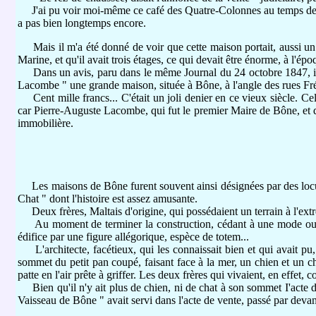
J'ai pu voir moi-même ce café des Quatre-Colonnes au temps de ma 
a pas bien longtemps encore.
Mais il m'a été donné de voir que cette maison portait, aussi un a
Marine, et qu'il avait trois étages, ce qui devait être énorme, à l'épo
Dans un avis, paru dans le même Journal du 24 octobre 1847, il é
Lacombe " une grande maison, située à Bône, à l'angle des rues Fréa
Cent mille francs... C'était un joli denier en ce vieux siècle. C
car Pierre-Auguste Lacombe, qui fut le premier Maire de Bône, et qu
immobilière.
Les maisons de Bône furent souvent ainsi désignées par des locutio
Chat " dont l'histoire est assez amusante.
Deux frères, Maltais d'origine, qui possédaient un terrain à l'extrém
Au moment de terminer la construction, cédant à une mode ou plutô
édifice par une figure allégorique, espèce de totem...
L'architecte, facétieux, qui les connaissait bien et qui avait pu, 
sommet du petit pan coupé, faisant face à la mer, un chien et un chat
patte en l'air prête à griffer. Les deux frères qui vivaient, en effet,
Bien qu'il n'y ait plus de chien, ni de chat à son sommet I'acte d
Vaisseau de Bône " avait servi dans l'acte de vente, passé par devant