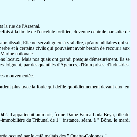
 la rue de l'Arsenal.
efois à la limite de l'enceinte fortifiée, devenue centrale par suite de
boutissait, Elle ne servait guère à vrai dire, qu'aux militaires qui se
erbe et à certains civils qui pouvaient avoir besoin de recourir aux
 Marine nationale.
ns locaux. Mais nos quais ont grandi presque démesurément. Ils se
les Joignent, par des quantités d'Agences, d'Entreprises, d'industries,
 très mouvementée.
rdent plus avec la foule qui défile quotidiennement devant eux, en
942. Il appartenait autrefois, à une Dame Fatma Laïla Beya, fille de
-immobilière du Tribunal de 1"' instance, séant, à " Bône, le mardi
artie occupé par le café maltais des " Quatre-Colonnes ".