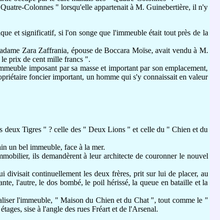
atre-Colonnes " lorsqu'elle appartenait à M. Guinebertière, il n'y
et significatif, si l'on songe que l'immeuble était tout près de la
 Madame Zara Zaffrania, épouse de Boccara Moïse, avait vendu à M.
e prix de cent mille francs ".
n immeuble imposant par sa masse et important par son emplacement,
opriétaire foncier important, un homme qui s'y connaissait en valeur
 deux Tigres " ? celle des " Deux Lions " et celle du " Chien et du
ain un bel immeuble, face à la mer.
mobilier, ils demandèrent à leur architecte de couronner le nouvel
divisait continuellement les deux frères, prit sur lui de placer, au
te, l'autre, le dos bombé, le poil hérissé, la queue en bataille et la
ualiser l'immeuble, " Maison du Chien et du Chat ", tout comme le "
tages, sise à l'angle des rues Fréart et de l'Arsenal.