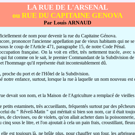
LA RUE DE L'ARSENAL
ou RUE DU CAPITAINE GENOVA
Par Louis ARNAUD
fficiellement de nom pour devenir la rue du Capitaine Génova.
ore, prononcer l'ancienne appellation par de vieux habitants qui ne se 
 sous le coup de l'Article 471, paragraphe 15, de notre Code Pénal.
pation française. On la voit en effet, très nettement tracée, avec son
 qui fut comme on le sait, le premier Commandant de la Subdivision de
t l'hommage qu'il représente était incontestablement dû.
, proche du port et de l'Hôtel de la Subdivision.
notre enfance, surtout, lorsque la rue à laquelle un nom nouveau est d
ue devait son nom, et la Maison de l'Agriculture a remplacé de vieilles 
petits estaminets, très accueillants, fréquentés surtout par des pêcheurs
lui du " Réveil-Matin " qui méritait si bien son nom, car il était toujou
s, de clovisses, ou de violets, qu'on allait acheter dans la poissonnerie, 
q sous le litre, et l'on ajoutait à cela un pain frais, croustillant, fleur
elle est toujours là, ne brûle plus, pour chauffer son four, les arbrisse