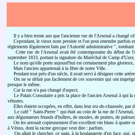
Il y a bien trente ans que l'ancienne rue de l'Arsenal a changé o
Cependant, le vieux nom persiste et l'on peut entendre parfois enc
règlements légalement faits par l'Autorité administrative ", tombant
Cette rue de l'Arsenal avait été contemporaine du début de l'occu
septembre 1833, portant la signature du Maréchal de Camp d'Uzer,
Le nom qu'elle porte aujourd'hui est certainement plus glorieux, e
Mais l'ancien appartenait à la fibre de notre Ville.
Pendant tout près d'un siècle, il avait servi à désigner cette artère
On ne se défait pas facilement de ces souvenirs qui ont imprégné 
presque le même.
Car la rue n'a pas changé d'aspect.
Le Palais Consulaire a pris la place de l'ancien Arsenal à qui la r
vétustes.
Elles étaient occupées, en effet, dans leur rez-de-chaussée, par de 
Le café " Saint-Pierre " qui était au coin de la rue de l'Arsenal, ce
aux dégustateurs friands d'huîtres, de moules, de praires, de palourde
On les arrosait copieusement d'un excellent vin blanc à quatre ou cin
à Vénus, dont la racine grecque veut dire : parfum.
On allait le chercher, ce pain, à la boulangerie d'en face, qui, si 