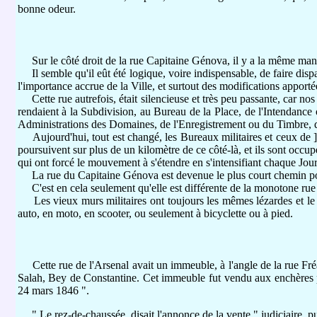
bonne odeur.
Sur le côté droit de la rue Capitaine Génova, il y a la même manute
Il semble qu'il eût été logique, voire indispensable, de faire disparaî
l'importance accrue de la Ville, et surtout des modifications apport
Cette rue autrefois, était silencieuse et très peu passante, car nos q
rendaient à la Subdivision, au Bureau de la Place, de l'Intendance 
Administrations des Domaines, de l'Enregistrement ou du Timbre, qu
Aujourd'hui, tout est changé, les Bureaux militaires et ceux de 
poursuivent sur plus de un kilomètre de ce côté-là, et ils sont occupé
qui ont forcé le mouvement à s'étendre en s'intensifiant chaque Jou
La rue du Capitaine Génova est devenue le plus court chemin pour 
C'est en cela seulement qu'elle est différente de la monotone rue d
Les vieux murs militaires ont toujours les mêmes lézardes et le m
auto, en moto, en scooter, ou seulement à bicyclette ou à pied.
Cette rue de l'Arsenal avait un immeuble, à l'angle de la rue Fréar
Salah, Bey de Constantine. Cet immeuble fut vendu aux enchères pub
24 mars 1846 ".
" Le rez-de-chaussée, disait l'annonce de la vente " judiciaire, pu