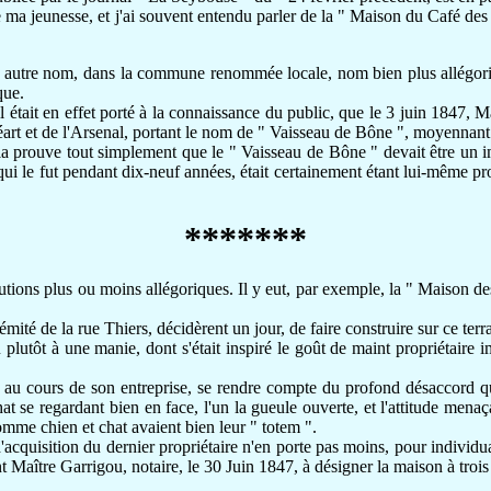
jeunesse, et j'ai souvent entendu parler de la " Maison du Café des Qu
utre nom, dans la commune renommée locale, nom bien plus allégorique 
que.
tait en effet porté à la connaissance du public, que le 3 juin 1847,
rt et de l'Arsenal, portant le nom de " Vaisseau de Bône ", moyennant l
ela prouve tout simplement que le " Vaisseau de Bône " devait être u
i le fut pendant dix-neuf années, était certainement étant lui-même pr
*******
ns plus ou moins allégoriques. Il y eut, par exemple, la " Maison des
ité de la rue Thiers, décidèrent un jour, de faire construire sur ce terr
t à une manie, dont s'était inspiré le goût de maint propriétaire im
au cours de son entreprise, se rendre compte du profond désaccord qui 
 se regardant bien en face, l'un la gueule ouverte, et l'attitude menaçan
 comme chien et chat avaient bien leur " totem ".
'acquisition du dernier propriétaire n'en porte pas moins, pour individ
 Maître Garrigou, notaire, le 30 Juin 1847, à désigner la maison à trois é