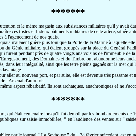
*******
ntion et le même magasin aux subsistances militaires qu'il y avait dans
tre ces tristes et hideux bâtiments militaires de cette artère, située autr
ées à l'agencement de nos quais.
uais n'allaient guère plus loin que la Porte de la Marine à laquelle elle a
ou du Génie militaire, qui étaient groupés sur la place du Général Faidh
i furent pendant près de quatre-vingts ans voisins de l'immeuble de la
]'Enregistrement, des Domaines et du Timbre ont abandonné leurs ancie
s, dans leur intégralité, ainsi que les terre-pleins gagnés sur la mer qui 
r davantage.
aller au nouveau port, et par suite, elle est devenue très passante et
e l'Arsenal d'autrefois.
ême aspect rébarbatif. Ils sont archaïques, anachroniques e! ne s'acco
*******
t, qui était centenaire lorsqu'il fut démoli par les bombardements de 1
liques sur saisie-immobilière, " en l'audience des ventes sur " saisie
bliée par le journal " La Seybouse " du " 24 février précédent, est en p