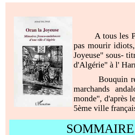
A tous les PN m
pas mourir idiots,
Joyeuse" sous- tit
d'Algérie" à l' Ha
Bouquin remarqu
marchands andal
monde", d'après le
5ème ville françai
SOMMAIRE