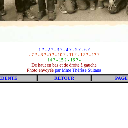
1 ? - 2 ? - 3 ? - 4 ? - 5 ? - 6 ?
- 7 ? - 8 ? -9 ? - 10 ? - 11 ? - 12 ? - 13 ?
14 ? - 15 ? - 16 ? -
De haut en bas et de droite à gauche
Photo envoyée
par Mme Thérèse Sultana
EDENTE
RETOUR
PAGE